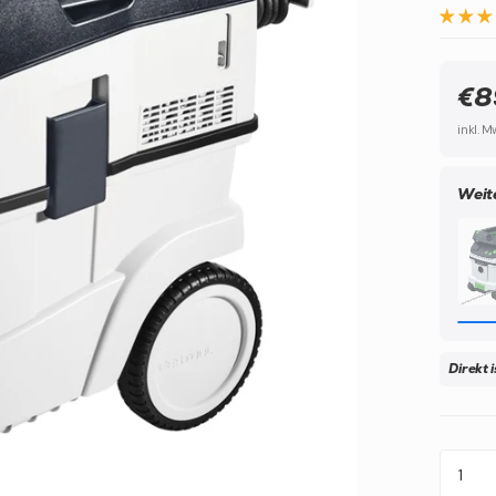
€8
inkl. 
Weit
Direkt 