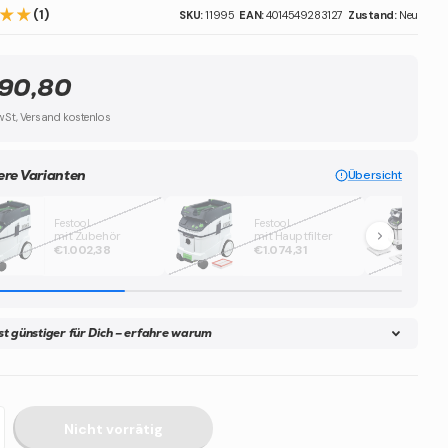
(1)
SKU:
11995
EAN:
4014549283127
Zustand:
Neu
90,80
MwSt, Versand kostenlos
ere Varianten
Übersicht
Festool
Festool
mit Zubehör
mit Hauptfilter
€1.002,38
€1.074,31
ist günstiger für Dich – erfahre warum
Nicht vorrätig