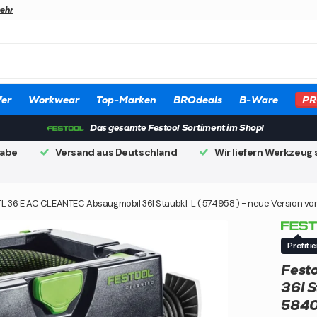
ehr
er
Workwear
Top-Marken
BROdeals
B-Ware
PR
Das gesamte Festool Sortiment im Shop!
gabe
Versand aus Deutschland
Wir liefern Werkzeug 
TL 36 E AC CLEANTEC Absaugmobil 36l Staubkl. L ( 574958 ) - neue Version vo
Profiti
Fest
36l S
5840