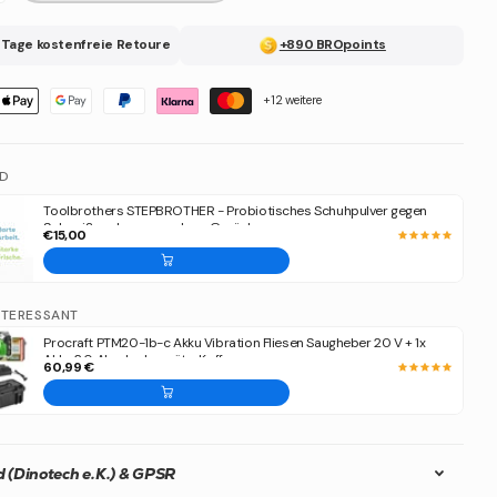
 Tage kostenfreie Retoure
+890 BROpoints
+12 weitere
ND
Toolbrothers STEPBROTHER - Probiotisches Schuhpulver gegen
Schweiß und unangenehme Gerüche
€15,00
NTERESSANT
Procraft PTM20-1b-c Akku Vibration Fliesen Saugheber 20 V + 1x
Akku 2,0 Ah + Ladegerät + Koffer
60,99 €
 (Dinotech e.K.) & GPSR