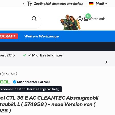
Zugänglichkeitsmodus umschalten
Menü
0
Warenkorb
OCRAFT
Weitere Werkzeuge
seit 2015
+1 Mio. Bestellungen
n ( 584025 )
Autorisierter Partner
ere von der
Festool Herstellergarantie
ool CTL 36 E AC CLEANTEC Absaugmobil
taubkl. L ( 574958 ) - neue Version von (
25 )