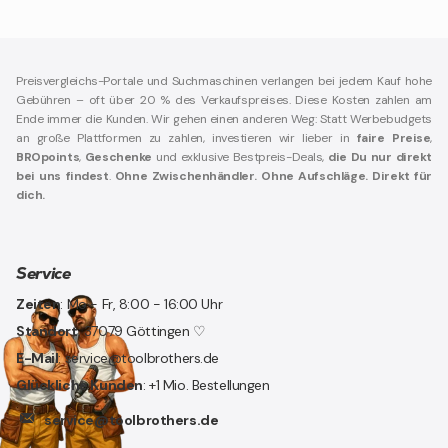
Preisvergleichs-Portale und Suchmaschinen verlangen bei jedem Kauf hohe
Gebühren – oft über 20 % des Verkaufspreises. Diese Kosten zahlen am
Ende immer die Kunden. Wir gehen einen anderen Weg: Statt Werbebudgets
an große Plattformen zu zahlen, investieren wir lieber in
faire Preise
,
BROpoints
,
Geschenke
und exklusive Bestpreis-Deals,
die Du nur direkt
bei uns findest
.
Ohne Zwischenhändler. Ohne Aufschläge. Direkt für
dich.
Service
Zeiten
: Mo - Fr, 8:00 - 16:00 Uhr
Standort
: 37079 Göttingen ♡
E-Mail
: service@toolbrothers.de
Glückliche Kunden
: +1 Mio. Bestellungen
service@toolbrothers.de