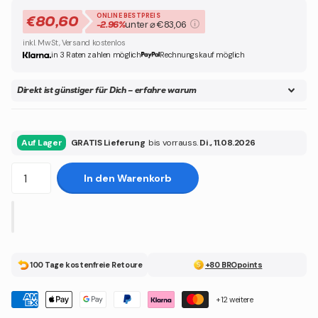
ONLINE BESTPREIS
€80,60
unter ⌀ €83,06
-2.96%
inkl. MwSt, Versand kostenlos
in 3 Raten zahlen möglich
Rechnungskauf möglich
Direkt ist günstiger für Dich – erfahre warum
Auf Lager
GRATIS Lieferung
bis vorrauss.
Di., 11.08.2026
In den Warenkorb
100 Tage kostenfreie Retoure
+80 BROpoints
+12 weitere