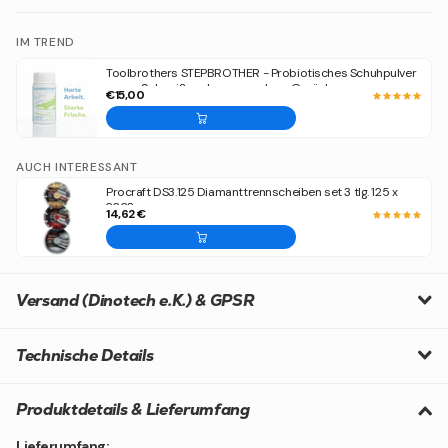
IM TREND
Toolbrothers STEPBROTHER - Probiotisches Schuhpulver
gegen Schweiß und unangenehme Gerüche
€15,00
AUCH INTERESSANT
Procraft DS3.125 Diamanttrennscheiben set 3 tlg. 125 x
22,23 mm
14,62 €
Versand (Dinotech e.K.) & GPSR
Technische Details
Produktdetails & Lieferumfang
Lieferumfang: