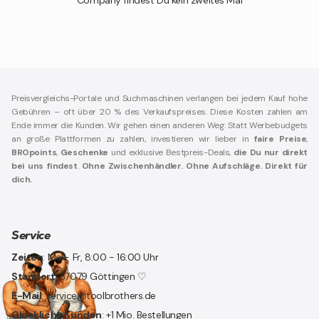
Company findest Du kein zweites Mal
Preisvergleichs-Portale und Suchmaschinen verlangen bei jedem Kauf hohe
Gebühren – oft über 20 % des Verkaufspreises. Diese Kosten zahlen am
Ende immer die Kunden. Wir gehen einen anderen Weg: Statt Werbebudgets
an große Plattformen zu zahlen, investieren wir lieber in
faire Preise
,
BROpoints
,
Geschenke
und exklusive Bestpreis-Deals,
die Du nur direkt
bei uns findest
.
Ohne Zwischenhändler. Ohne Aufschläge. Direkt für
dich.
Service
Zeiten
: Mo - Fr, 8:00 - 16:00 Uhr
Standort
: 37079 Göttingen ♡
E-Mail
: service@toolbrothers.de
Glückliche Kunden
: +1 Mio. Bestellungen