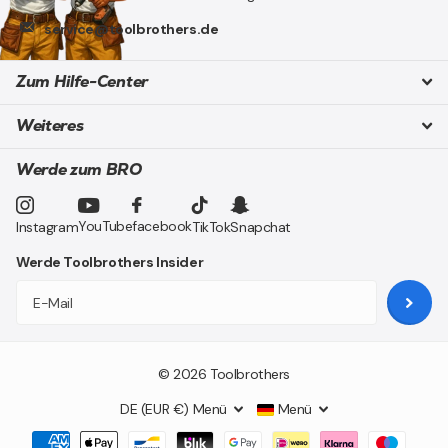
service@toolbrothers.de
Zum Hilfe-Center
Weiteres
Werde zum BRO
YouTube
facebook
Instagram
TikTok
Snapchat
Werde Toolbrothers Insider
©
2026
Toolbrothers
DE (EUR €)
Menü
Menü