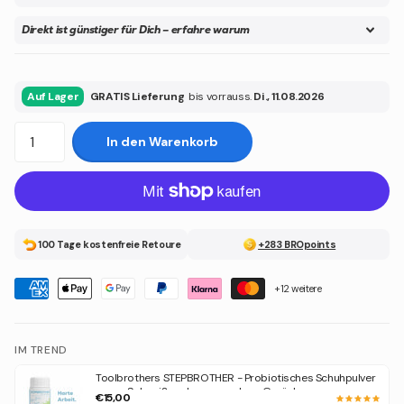
Direkt ist günstiger für Dich – erfahre warum
Auf Lager
GRATIS Lieferung
bis vorrauss.
Di., 11.08.2026
In den Warenkorb
100 Tage kostenfreie Retoure
+283 BROpoints
+12 weitere
IM TREND
Toolbrothers STEPBROTHER - Probiotisches Schuhpulver
gegen Schweiß und unangenehme Gerüche
€15,00