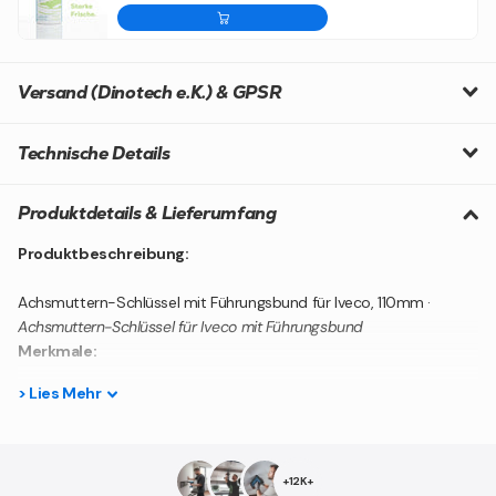
Versand (Dinotech e.K.) & GPSR
Technische Details
Produktdetails & Lieferumfang
Produktbeschreibung:
Achsmuttern-Schlüssel mit Führungsbund für Iveco, 110mm ·
Achsmuttern-Schlüssel für Iveco mit Führungsbund
Merkmale:
>
Lies
Mehr
mit Antriebssechskant 36 mm
sicheres Aufnehmen der Achsmutter
weitestgehend wird ein Abrutschen vermieden
heraus gefrästes Profil
+12K+