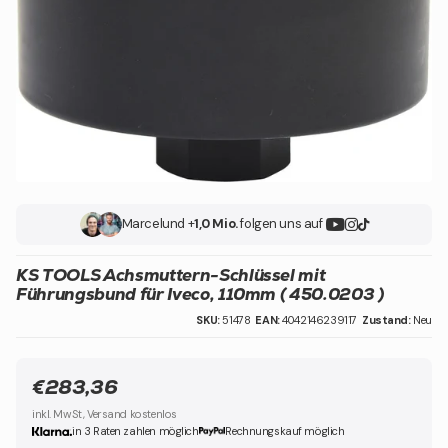
Marcel
und +
1,0 Mio.
folgen uns auf
KS TOOLS Achsmuttern-Schlüssel mit
Führungsbund für Iveco, 110mm ( 450.0203 )
SKU:
51478
EAN:
4042146239117
Zustand:
Neu
€283,36
inkl. MwSt, Versand kostenlos
in 3 Raten zahlen möglich
Rechnungskauf möglich